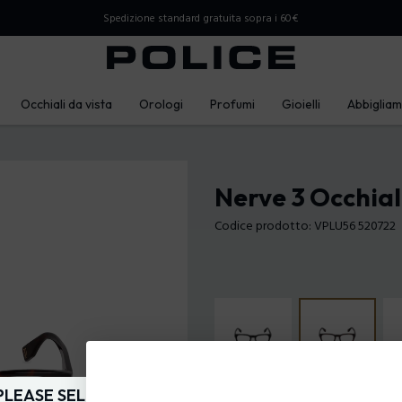
Spedizione standard gratuita sopra i 60€
Occhiali da vista
Orologi
Profumi
Gioielli
Abbiglia
Nerve 3 Occhial
Codice prodotto: VPLU56 520722
PLEASE SELECT YOUR MARKET
Colore della montatura:
Avana scu