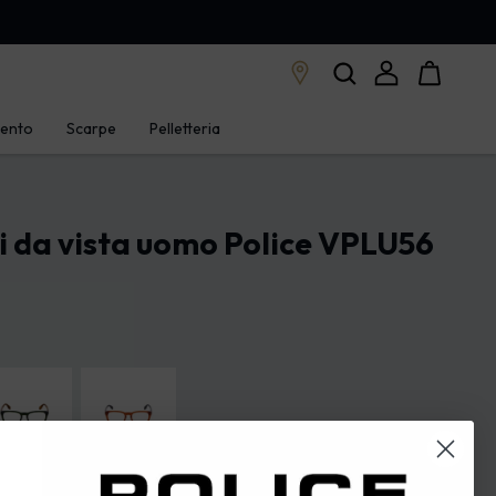
mento
Scarpe
Pelletteria
i da vista uomo Police VPLU56
ra lucida