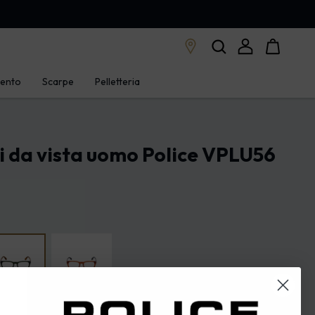
mento
Scarpe
Pelletteria
i da vista uomo Police VPLU56
cido