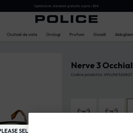
Spedizione standard gratuita sopra i 60€
Occhiali da vista
Orologi
Profumi
Gioielli
Abbiglia
Nerve 3 Occhial
Codice prodotto: VPLU56 5209GT
PLEASE SELECT YOUR MARKET
Colore della montatura:
Verde lu