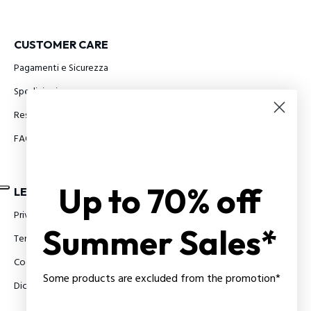
CUSTOMER CARE
Pagamenti e Sicurezza
Spedizioni
Restituzioni e Rimborsi
FAQ
Up to 70% off
LEGAL INFO
Privacy Policy
Summer Sales*
Termini e condizioni
Cookie Policy
Some products are excluded from the promotion*
Dichiarazione di accessibilità