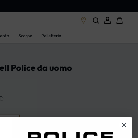
mento
Scarpe
Pelletteria
ell Police da uomo
ⓘ