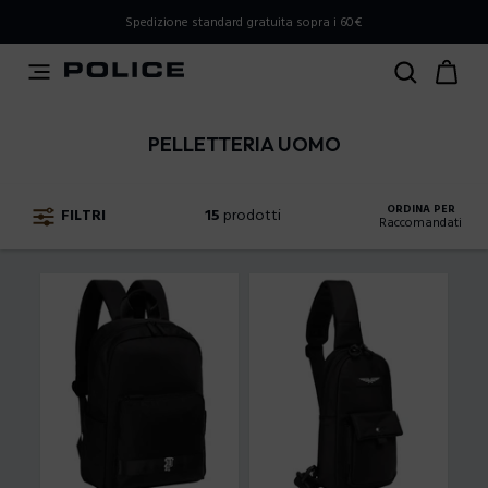
PLEASE SELECT YOUR MARKET
Spedizione standard gratuita sopra i 60€
You are currently browsing from
Italy
, but it appears you
should be browsing from
International
. How would you
like to proceed?
PELLETTERIA UOMO
Go to International
Stay in Italy
ORDINA PER
FILTRI
15
prodotti
Raccomandati
Raccomandati
Prezzo ascendente
Prezzo discendente
Nuovi arrivi