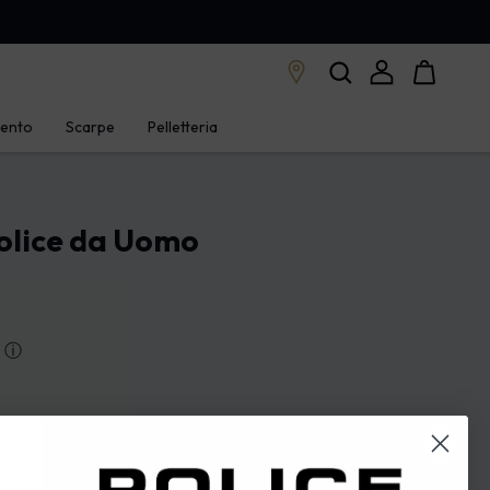
mento
Scarpe
Pelletteria
olice da Uomo
ⓘ