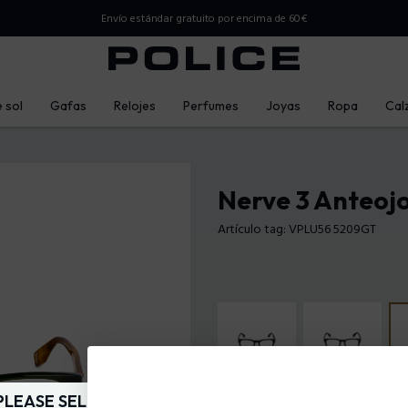
Envío estándar gratuito por encima de 60€
 sol
Gafas
Relojes
Perfumes
Joyas
Ropa
Cal
Nerve 3 Anteoj
Artículo tag: VPLU56 5209GT
PLEASE SELECT YOUR MARKET
Color de la montura:
Verde brilla