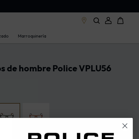
zado
Marroquinería
os de hombre Police VPLU56
nte