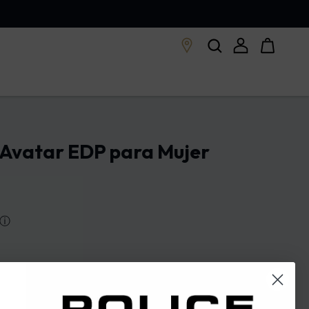
.Avatar EDP para Mujer
ⓘ