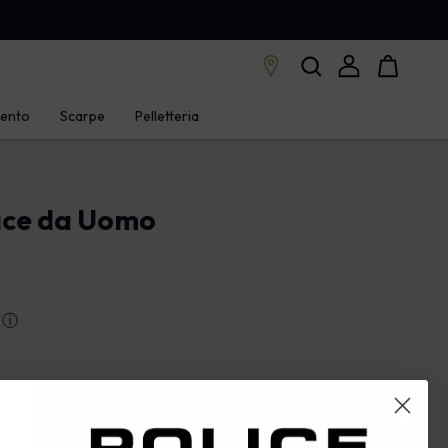
mento
Scarpe
Pelletteria
lice da Uomo
ⓘ