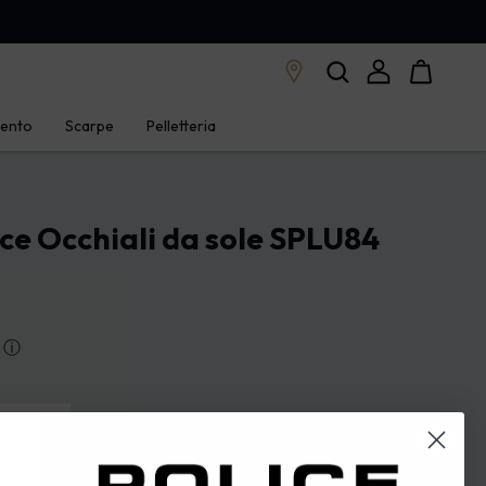
mento
Scarpe
Pelletteria
ice Occhiali da sole SPLU84
ⓘ