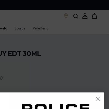
mento
Scarpe
Pelletteria
UY EDT 30ML
ⓘ