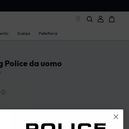
mento
Scarpe
Pelletteria
g Police da uomo
1
ⓘ