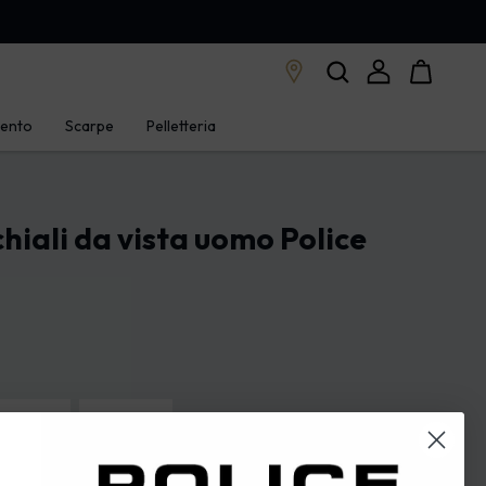
mento
Scarpe
Pelletteria
hiali da vista uomo Police