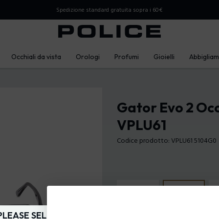
Spedizione standard gratuita sopra i 60€
Occhiali da vista
Orologi
Profumi
Gioielli
Abbiglia
Gator Evo 2 Occ
VPLU61
Codice prodotto: VPLU61 5104G0
PLEASE SELECT YOUR MARKET