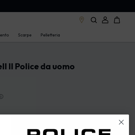
mento
Scarpe
Pelletteria
l II Police da uomo
ⓘ