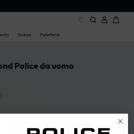
mento
Scarpe
Pelletteria
ond Police da uomo
ⓘ