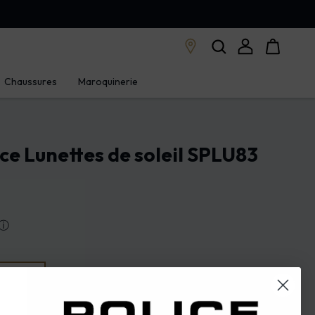
Chaussures
Maroquinerie
ice Lunettes de soleil SPLU83
ⓘ