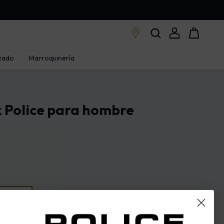
zado
Marroquinería
k Police para hombre