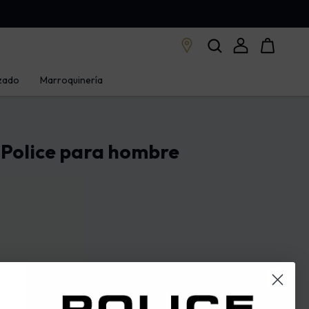
zado
Marroquinería
 Police para hombre