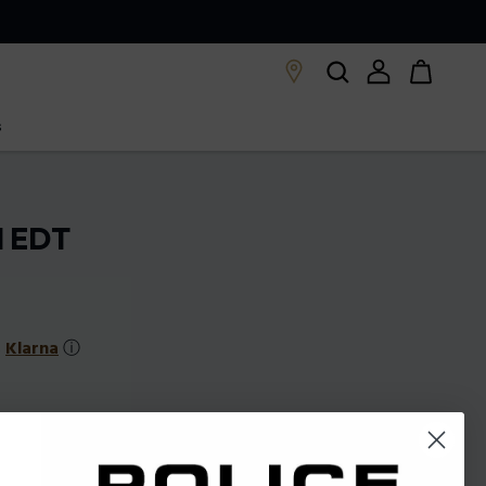
s
l EDT
s
Klarna
ⓘ