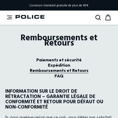
Livraison standard gratuite de plus de 60€
Remboursements et
Retours
Paiements et sécurité
Expédition
Remboursements et Retours
FAQ
INFORMATION SUR LE DROIT DE
RÉTRACTATION – GARANTIE LÉGALE DE
CONFORMITÉ ET RETOUR POUR DÉFAUT OU
NON-CONFORMITÉ
Si, pour quelque raison que ce soit, vous n'êtes pas satisfait