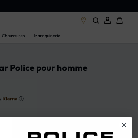
Chaussures
Maroquinerie
par Police pour homme
es
Klarna
ⓘ