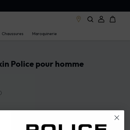
Chaussures
Maroquinerie
kin Police pour homme
ⓘ