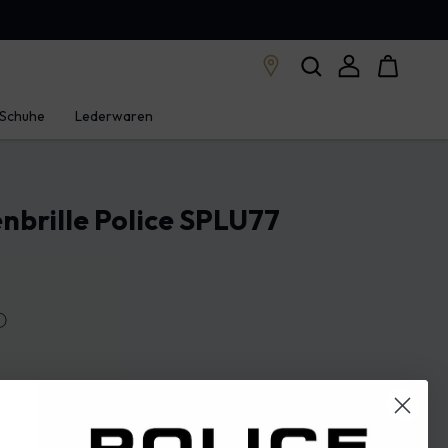
Schuhe
Lederwaren
nbrille Police SPLU77
ⓘ