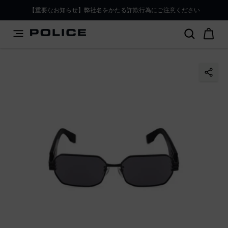
PLEASE SELECT YOUR MARKET
【重要なお知らせ】弊社名をかたる詐欺行為にご注意ください
You are currently browsing from
Japan
, but it appears you
should be browsing from
International
. How would you
like to proceed?
Go to International
Stay in Japan