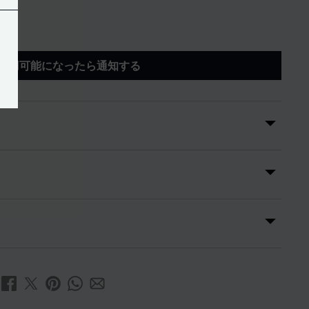
利用可能になったら通知する
AN】 象徴的なバット・エンブレムを配した、コラボ限定ドッグタグ。硬
のようなブラックのダブルプレート仕様が、劇中のダークな
プルながらも力強いデザインは、胸元のアクセントに最適。
と作品の魂が融合した、ファン必携のアイテムです。
受領日から 7 日間です。