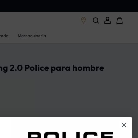
zado
Marroquinería
ng 2.0 Police para hombre