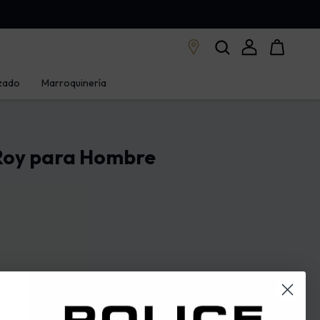
zado
Marroquinería
 Roy para Hombre