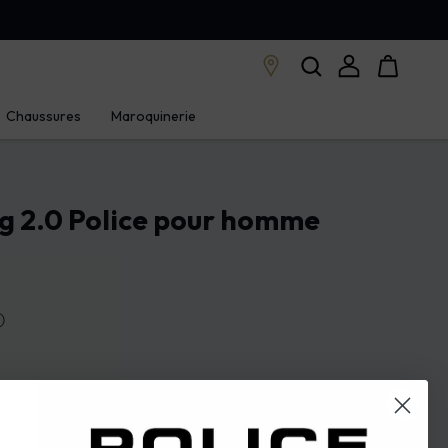
Chaussures
Maroquinerie
g 2.0 Police pour homme
ⓘ