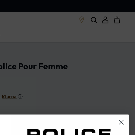
s
Police Pour Femme
s
Klarna
ⓘ