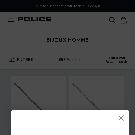
PLEASE SELECT YOUR MARKET
Livraison standard gratuite de plus de 60€
You are currently browsing from
Belgium
, but it appears
you should be browsing from
International
. How would
you like to proceed?
BIJOUX HOMME
Go to International
Stay in Belgium
TRIER PAR
FILTRES
357
Articles
Recommandé
Recommandé
Prix ​​croissant
Prix ​​décroissant
Nouvelles Arrivées