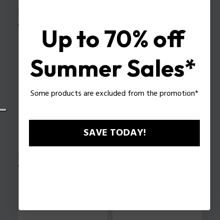
Bracelet blockchain Police pour homme
Bracelet blockchain Police pour homme
Prix
€49
Prix
€39
Up to 70% off
Summer Sales*
Some products are excluded from the promotion*
SAVE TODAY!
Bracelet Chaine Police pour homme
Bracelet Chaine Police pour homme
Prix
€59
Prix
€59
ÉPUISÉ