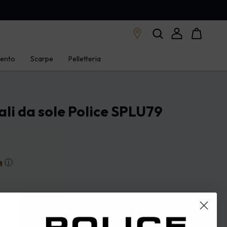
mento
Scarpe
Pelletteria
li da sole Police SPLU79
a
ⓘ