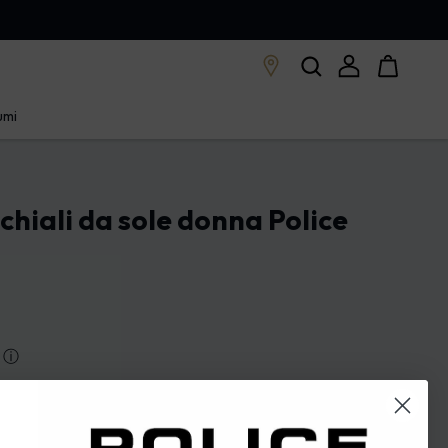
umi
chiali da sole donna Police
ⓘ