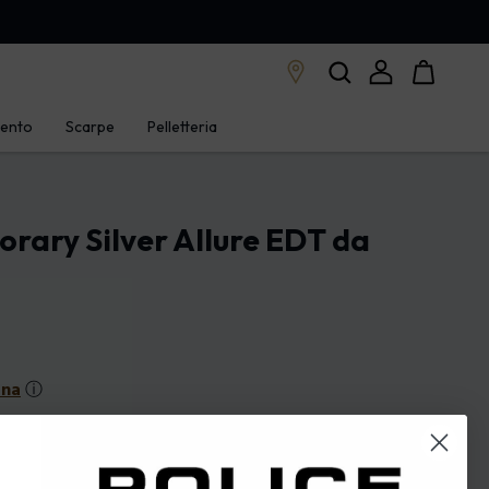
mento
Scarpe
Pelletteria
rary Silver Allure EDT da
rna
ⓘ