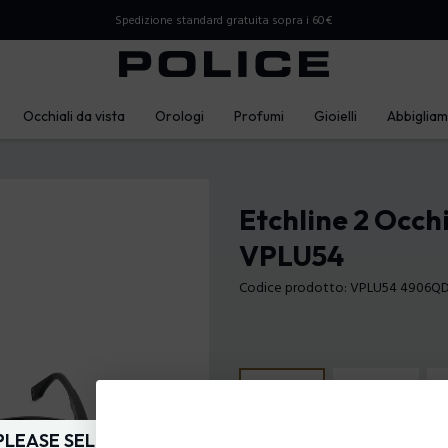
Spedizione standard gratuita sopra i 60€
Occhiali da vista
Orologi
Profumi
Gioielli
Abbiglia
Etchline 2 Occhi
VPLU54
Codice prodotto: VPLU54 4906Q
PLEASE SELECT YOUR MARKET