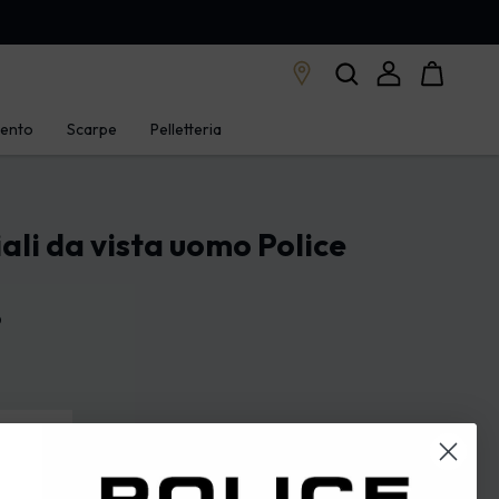
mento
Scarpe
Pelletteria
ali da vista uomo Police
D