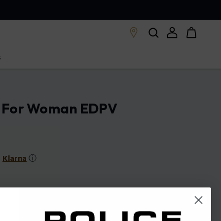
s
t For Woman EDPV
s
Klarna
ⓘ