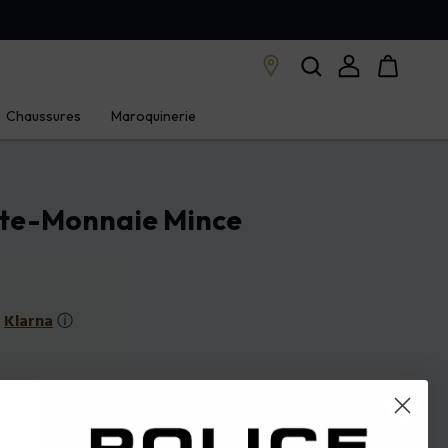
Chaussures
Maroquinerie
rte-Monnaie Mince
s
Klarna
ⓘ