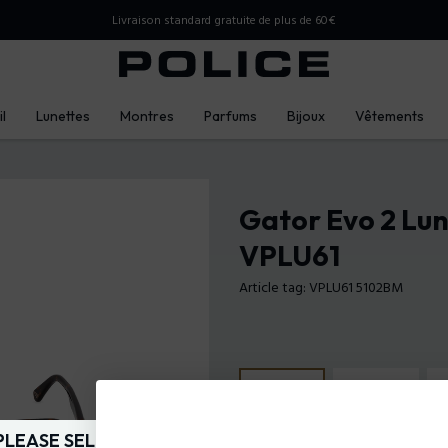
Livraison standard gratuite de plus de 60€
l
Lunettes
Montres
Parfums
Bijoux
Vêtements
Gator Evo 2 Lu
VPLU61
Article tag: VPLU61 5102BM
PLEASE SELECT YOUR MARKET