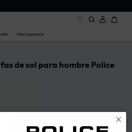
zado
Marroquinería
as de sol para hombre Police