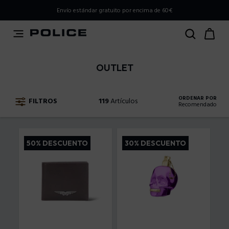
PLEASE SELECT YOUR MARKET
Envío estándar gratuito por encima de 60€
You are currently browsing from
Spain
, but it appears you
should be browsing from
International
. How would you
like to proceed?
OUTLET
Go to International
Stay in Spain
ORDENAR POR
FILTROS
119
Artículos
Recomendado
Recomendado
50% DESCUENTO
30% DESCUENTO
Precio ascendente
Precio descendente
Los recién llegados