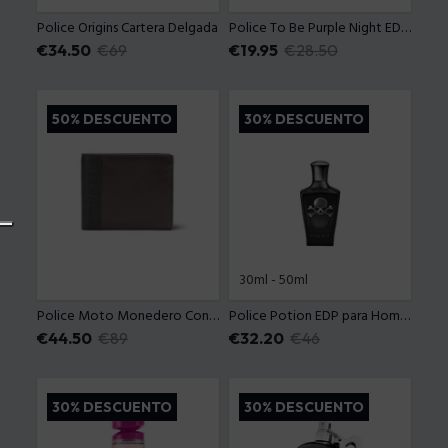
Police Origins Cartera Delgada
Police To Be Purple Night EDT 40 Ml
Precio con descuento
€34.50
Precio anterior
€69
Precio con descuento
€19.95
Precio anterior
€28.50
50% DESCUENTO
30% DESCUENTO
30ml
-
50ml
Police Moto Monedero Con Solapa
Police Potion EDP para Hombre
Precio con descuento
€44.50
Precio anterior
€89
Precio con descuento
€32.20
Precio anterior
€46
30% DESCUENTO
30% DESCUENTO