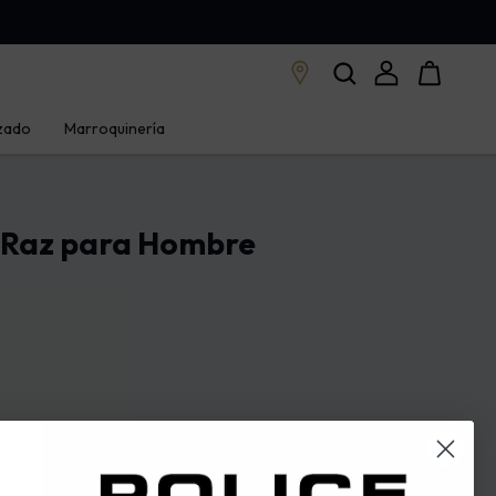
zado
Marroquinería
 Raz para Hombre