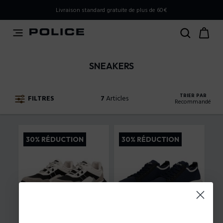
PLEASE SELECT YOUR MARKET
Livraison standard gratuite de plus de 60€
You are currently browsing from
Belgium
, but it appears
you should be browsing from
International
. How would
you like to proceed?
SNEAKERS
Go to International
Stay in Belgium
TRIER PAR
FILTRES
7
Articles
Recommandé
Recommandé
30% RÉDUCTION
30% RÉDUCTION
Prix ​​croissant
Prix ​​décroissant
Nouvelles Arrivées
41
-
42
-
43
-
44
-
45
41
-
42
-
43
-
44
-
45