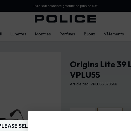
Livraison standard gratuite de plus de 60€
l
Lunettes
Montres
Parfums
Bijoux
Vêtements
Origins Lite 39
VPLU55
Article tag: VPLU55 570568
PLEASE SELECT YOUR MARKET