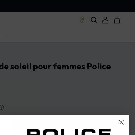
s
 de soleil pour femmes Police
ⓘ