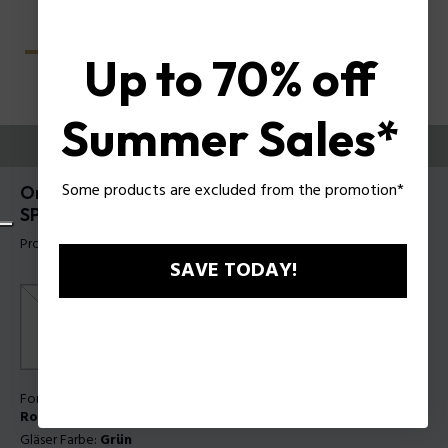
Up to 70% off
Summer Sales*
PROBIEREN SIE AUS
Some products are excluded from the promotion*
Origins Lite 40 Herren-Sonnenbrille Police
SPLU66
Produkt tag: SPLU66 580305
SAVE TODAY!
Form Farbe:
Schwarz halbglänzend mit glänzenden
Roségoldteilen
Gläser Farbe:
Grün